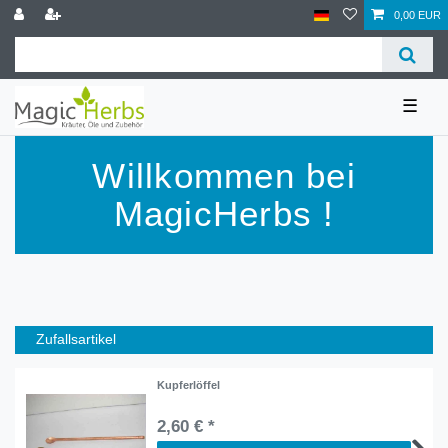
0,00 EUR
☰
Willkommen bei
MagicHerbs !
Zufallsartikel
Kupferlöffel
2,60 € *