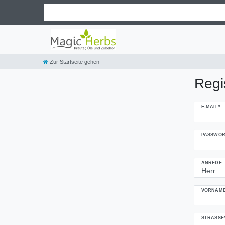
Zur Startseite gehen
Regi
Honig
E-MAIL*
registrieren
PASSWOR
ANREDE
VORNAME
STRASSE*