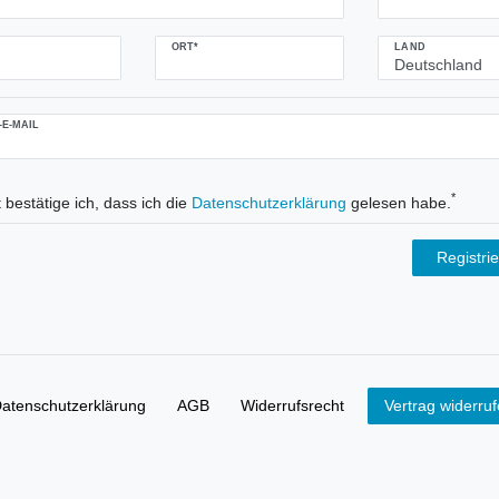
ORT*
LAND
-E-MAIL
*
 bestätige ich, dass ich die
Daten­schutz­erklärung
gelesen habe.
Registri
aten­schutz­erklärung
AGB
Widerrufs­recht
Vertrag widerru