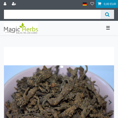
0,00 EUR
☰