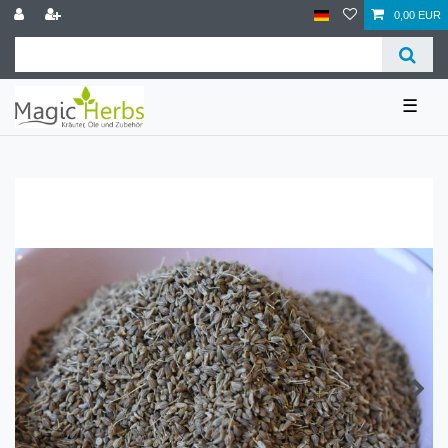
0,00 EUR
☰