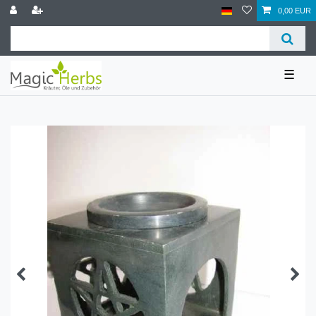
0,00 EUR
☰