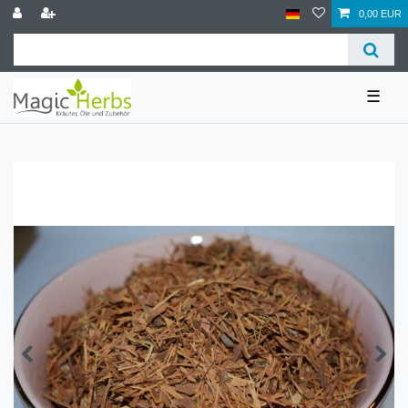
0,00 EUR
☰