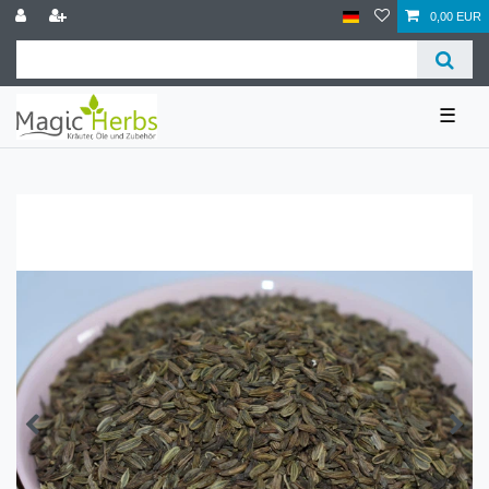
0,00 EUR
☰