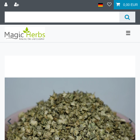
0,00 EUR
☰