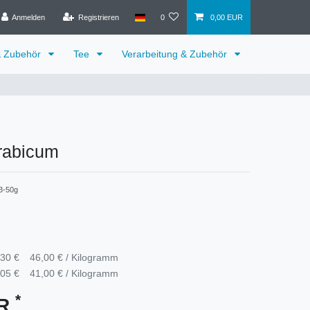
Anmelden
Registrieren
0
0,00 EUR
& Zubehör
Tee
Verarbeitung & Zubehör
rabicum
3-50g
,30 €
46,00 € / Kilogramm
,05 €
41,00 € / Kilogramm
*
UR