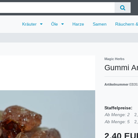
Kräuter
Öle
Harze
Samen
Räuchern 
Magic Herbs
Gummi A
Artikelnummer
EB35
Staffelpreise:
Ab Menge: 2
2
Ab Menge: 5
2
2,40 E