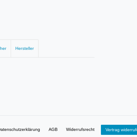
cher
Hersteller
aten­schutz­erklärung
AGB
Widerrufs­recht
Vertrag widerru