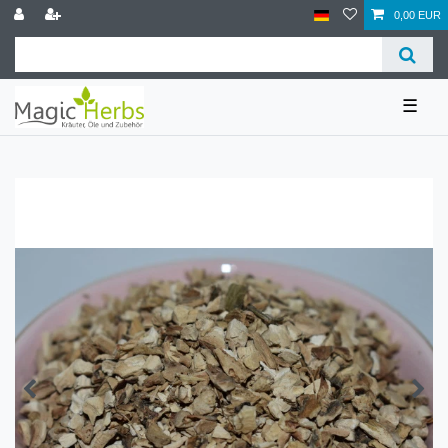
0,00 EUR
☰