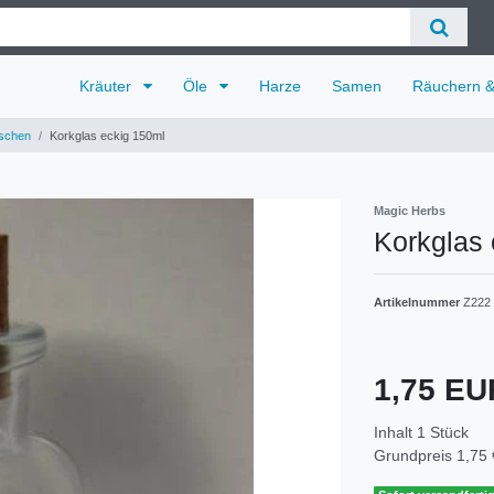
Kräuter
Öle
Harze
Samen
Räuchern 
schen
Korkglas eckig 150ml
Magic Herbs
Korkglas 
Artikelnummer
Z222
1,75 E
Inhalt
1
Stück
Grundpreis
1,75 