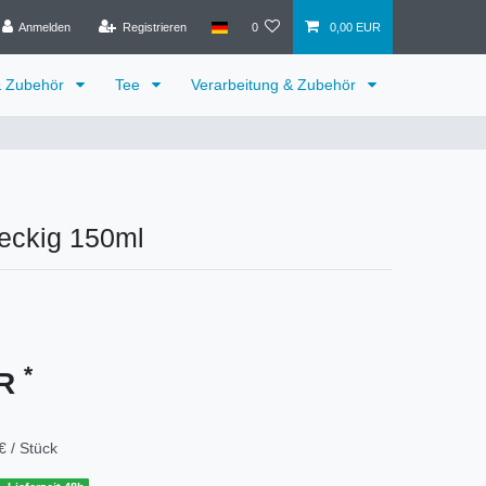
Anmelden
Registrieren
0
0,00 EUR
& Zubehör
Tee
Verarbeitung & Zubehör
eckig 150ml
*
UR
€ / Stück