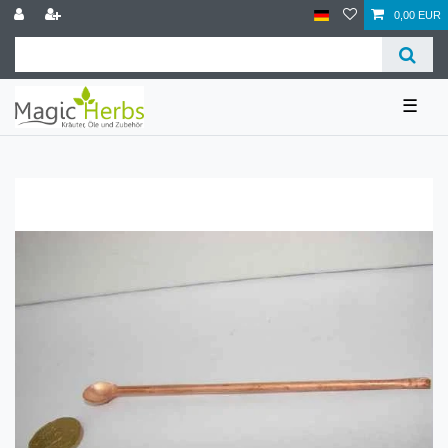
0,00 EUR
☰