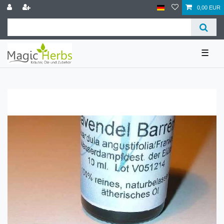
0,00 EUR
☰