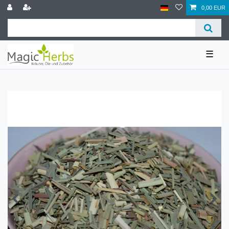
0,00 EUR
☰