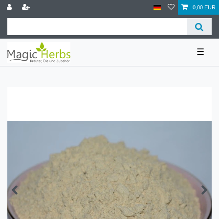
0,00 EUR
☰