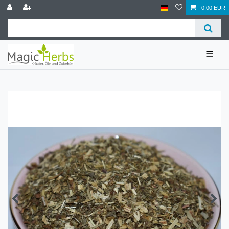
0,00 EUR
☰