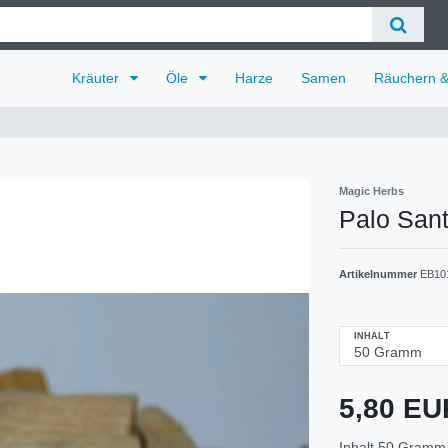
Kräuter
Öle
Harze
Samen
Räuchern 
Magic Herbs
Palo Sant
Artikelnummer
EB10
INHALT
5,80 E
Inhalt
50
Gramm