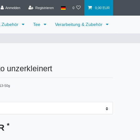
Anmelden
Registrieren
0
0,00 EUR
& Zubehör
Tee
Verarbeitung & Zubehör
o unzerkleinert
13-50g
*
UR