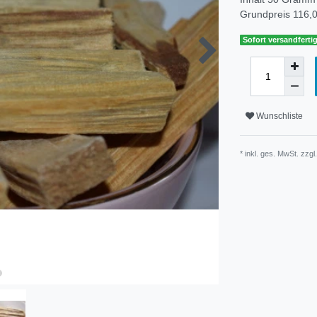
Grundpreis
116,0
Sofort versandfertig
Wunschliste
* inkl. ges. MwSt. zzgl