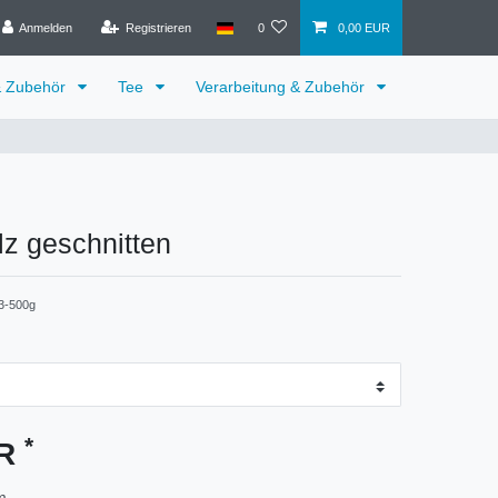
Anmelden
Registrieren
0
0,00 EUR
& Zubehör
Tee
Verarbeitung & Zubehör
z geschnitten
3-500g
*
UR
m