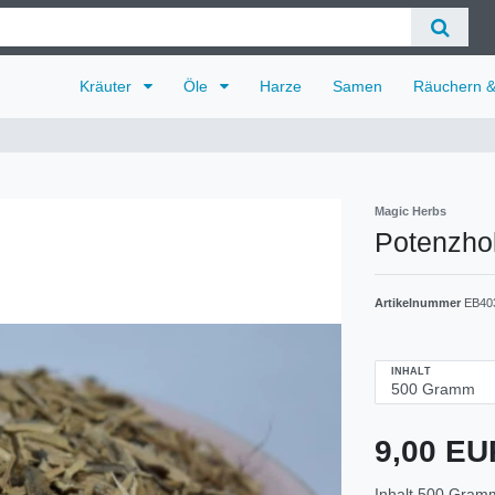
Kräuter
Öle
Harze
Samen
Räuchern 
Magic Herbs
Potenzhol
Artikelnummer
EB40
INHALT
9,00 E
Inhalt
500
Gram