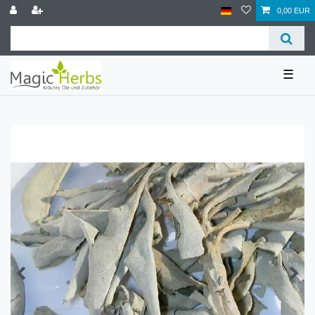
0,00 EUR
☰