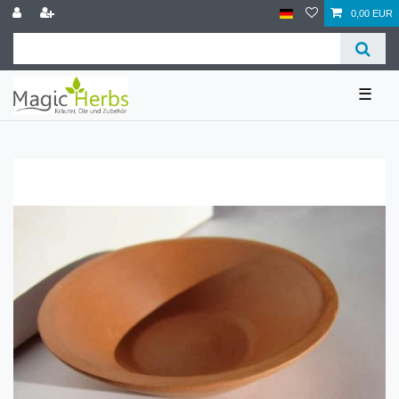
0,00 EUR
☰