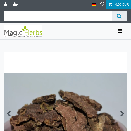
0,00 EUR
☰