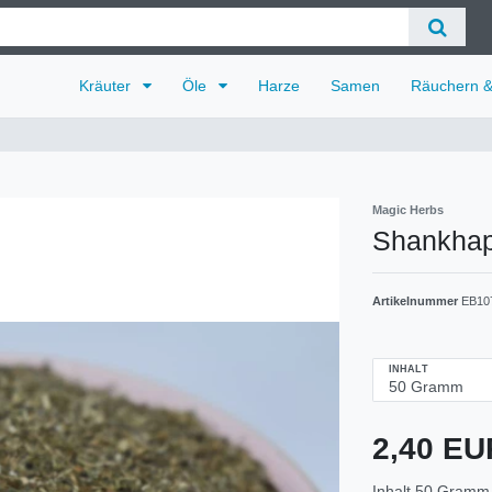
Kräuter
Öle
Harze
Samen
Räuchern 
Magic Herbs
Shankhap
Artikelnummer
EB10
INHALT
2,40 E
Inhalt
50
Gramm