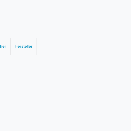
cher
Hersteller
s