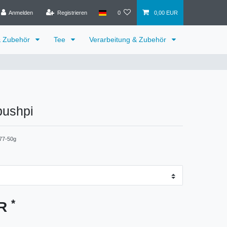
Anmelden
Registrieren
0
0,00 EUR
& Zubehör
Tee
Verarbeitung & Zubehör
ushpi
77-50g
*
UR