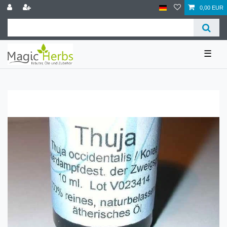
0,00 EUR
☰