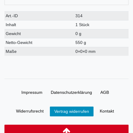
Art.-ID
314
Inhalt
1 Stück
Gewicht
0 g
Netto-Gewicht
550 g
Maße
0
×
0
×
0
mm
Impressum
Daten­schutz­erklärung
AGB
Widerrufs­recht
Kontakt
Vertrag widerrufen