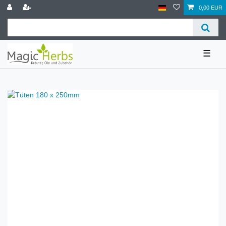
0,00 EUR
☰