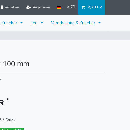
Anmelden
Registrieren
0
0,00 EUR
& Zubehör
Tee
Verarbeitung & Zubehör
x 100 mm
4
*
UR
€ / Stück