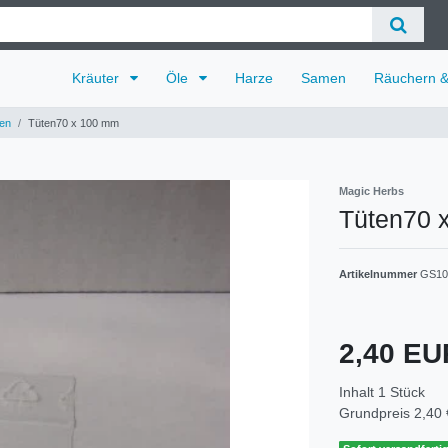
Kräuter
Öle
Harze
Samen
Räuchern 
en
Tüten70 x 100 mm
Magic Herbs
Tüten70 
Artikelnummer
GS10
2,40 E
Inhalt
1
Stück
Grundpreis
2,40 