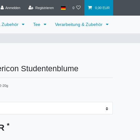
Anmelden
Registrieren
0
0,00 EUR
& Zubehör
Tee
Verarbeitung & Zubehör
ericon Studentenblume
2-20g
*
UR