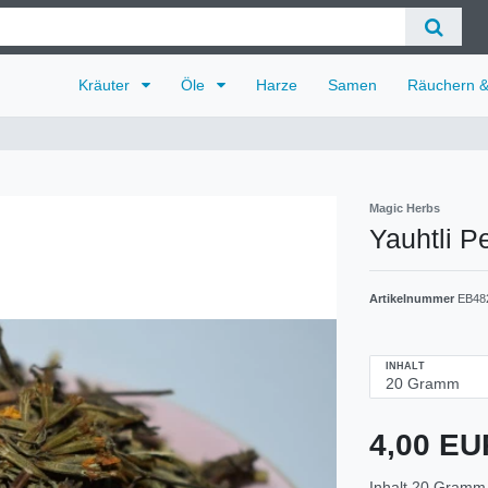
Kräuter
Öle
Harze
Samen
Räuchern 
Magic Herbs
Yauhtli P
Artikelnummer
EB48
INHALT
4,00 E
Inhalt
20
Gramm