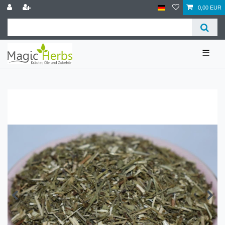
0,00 EUR
☰