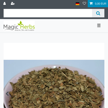
0,00 EUR
☰