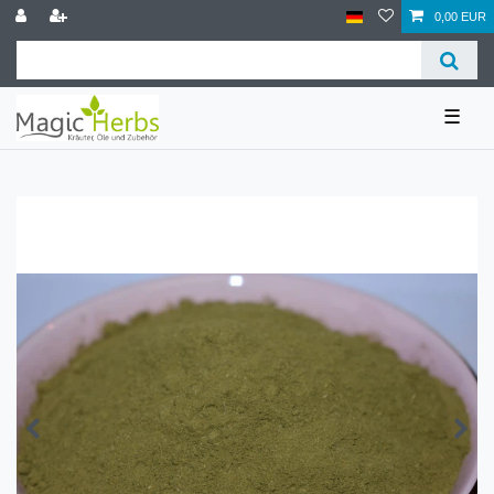
0,00 EUR
☰