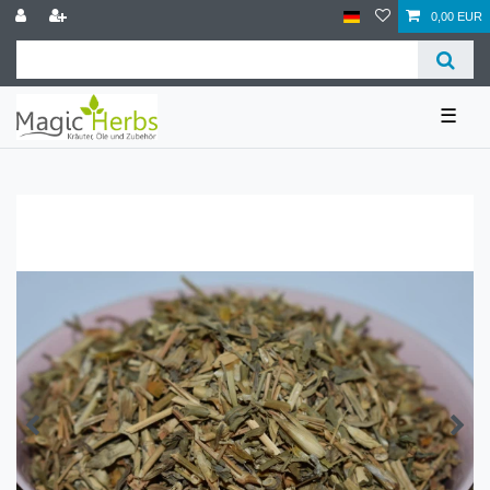
0,00 EUR
☰