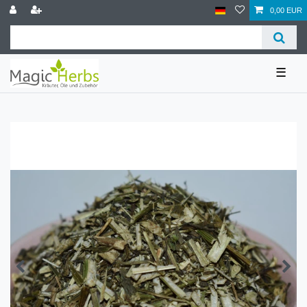
0,00 EUR
☰