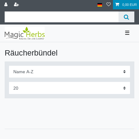
0,00 EUR
☰
Räucherbündel