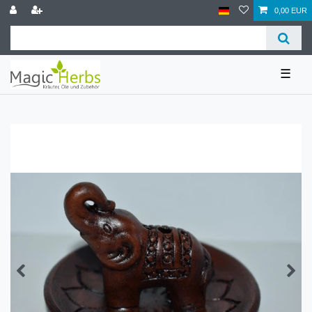
0,00 EUR
☰