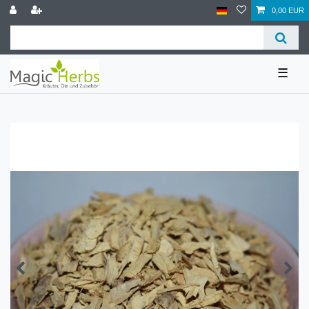
0,00 EUR
☰